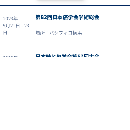
第82回日本癌学会学術総会
2023年
9月21日 - 23
日
場所：パシフィコ横浜
日本味と匂学会第57回大会
2023年
9月11日 - 13
日
場所：東京工業大学(大岡山キャンパス)70
周年記念講堂
日本動物学会 第94回大会
2023年
9月7日 - 9日
場所：山形大学 小白川キャンパス