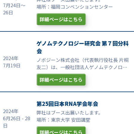
7月24日～
場所：福岡コンベンションセンター
26日
詳細ページはこちら
ゲノムテクノロジー研究会 第７回分科
会
2024年
ノボジーン株式会社（代表執行役社長 片桐
7月19日
友二）は、一般社団法人ゲノムテクノロジ
ー研究会第7回分科会にて以下の講演発表を
詳細ページはこちら
致します。
場所：東京大学先端科学技術研究センター4
号館2F講堂
第25回日本RNA学会年会
2024年
弊社はブース出展いたします。
6月26日 - 28
場所：東京大学 安田講堂
日
詳細ページはこちら