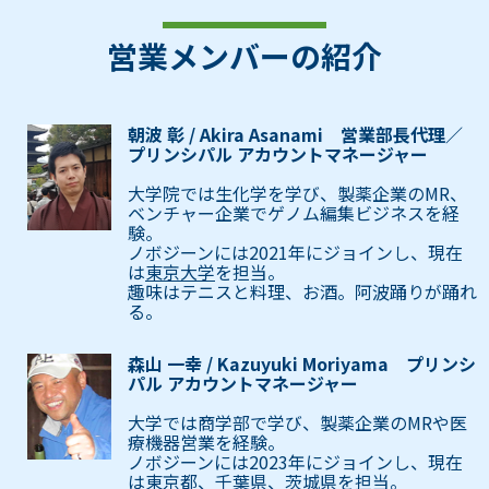
営業メンバーの紹介
朝波 彰 / Akira Asanami 営業部長代理／
プリンシパル アカウントマネージャー
大学院では生化学を学び、製薬企業のMR、
ベンチャー企業でゲノム編集ビジネスを経
験。
ノボジーンには2021年にジョインし、現在
は
東京大学
を担当。
趣味はテニスと料理、お酒。阿波踊りが踊れ
る。
森山 一幸 / Kazuyuki Moriyama プリンシ
パル アカウントマネージャー
大学では商学部で学び、製薬企業のMRや医
療機器営業を経験。
ノボジーンには2023年にジョインし、現在
は
東京都、千葉県、茨城県
を担当。