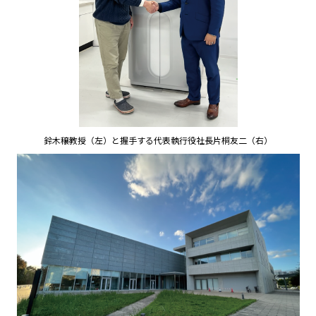
鈴木穣教授（左）と握手する代表執行役社長片桐友二（右）