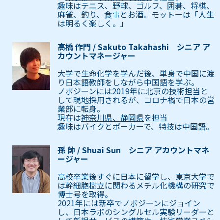
趣味はテニス、野球、ゴルフ、囲碁、将棋、
麻雀、釣り、食事とお酒。モットーは「人生
は明るく楽しく。」
高橋 作門 / Sakuto Takahashi シニア ア
カウントマネージャー
大学で生命化学を学んだ後、単身で中国に渡
り日本語教師をしながら中国語を学ぶ。
ノボジーンには2019年に北京の技術担当と
して現地採用されるが、コロナ禍で日本の営
業部に転身。
現在は
神奈川県、静岡県
を担当
趣味はバイクとポーカーで、特技は中国語。
孫 帥 / Shuai Sun シニア アカウントマネ
ージャー
高校卒業後すぐに日本に留学し、東京大学で
は幹細胞樹立に関わるメチル化機構の研究で
博士号を取得。
2021年には新卒でノボジーンにジョイン
し、日本ラボのシングルセル実験リーダーと