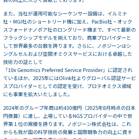
また、当社が運用可能なシーケンサー設備は、イルミナ
社・MGI社のショートリード機に加え、PacBio社・オック
スフォードナノポア社のロングリード機まで、すべて最新の
フラッグシップモデルを揃えており、商業プロバイダーと
して世界最多の台数を誇ります。さらに、ノボジーンはシ
ングルセルおよび空間オミクスサービスにおける卓越した
技術力の証として
「10x Genomics Preferred Service Provider」に認定され
ているほか、2025年にはOlink社よりグローバル認証サービ
スプロバイダーとしての認定を受け、プロテオミクス領域
にも事業を拡大いたしました。
2024年のグループ年商は約430億円（2025年8月時点の日本
円換算）に達し、上場しているNGSプロバイダーの中で世
界第１位の規模を誇ります。ノボジーン株式会社は、これ
からも我が国の科学技術の発展と国際競争力の向上に資す