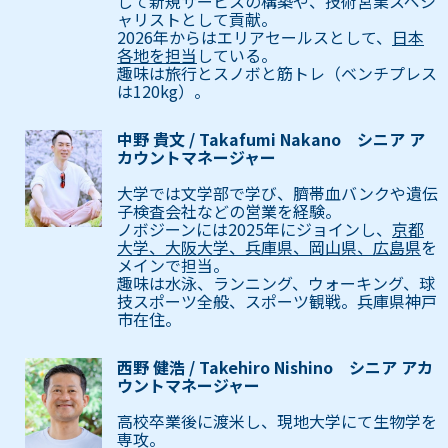
して新規サービスの構築や、技術営業スペシ
ャリストとして貢献。
2026年からはエリアセールスとして、
日本
各地を担当
している。
趣味は旅行とスノボと筋トレ（ベンチプレス
は120kg）。
中野 貴文 / Takafumi Nakano シニア ア
カウントマネージャー
大学では文学部で学び、臍帯血バンクや遺伝
子検査会社などの営業を経験。
ノボジーンには2025年にジョインし、
京都
大学、大阪大学、兵庫県、岡山県、広島県
を
メインで担当。
趣味は水泳、ランニング、ウォーキング、球
技スポーツ全般、スポーツ観戦。兵庫県神戸
市在住。
西野 健浩 / Takehiro Nishino シニア アカ
ウントマネージャー
高校卒業後に渡米し、現地大学にて生物学を
専攻。