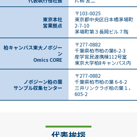
代表執行役社長
片桐 友二
〒103-0025
東京本社
東京都中央区日本橋茅場町
営業拠点
2-7-10
茅場町第３長岡ビル７階
〒277-0882
柏キャンパス東大ノボジー
千葉県柏市柏の葉6-2-3
ン
産学官民連携棟112号室
Omics CORE
東京大学柏Ⅱキャンパス内
〒277-0882
ノボジーン柏の葉
千葉県柏市柏の葉 6-6-2
サンプル収集センター
三井リンクラボ柏の葉１，
605-2
代表挨拶