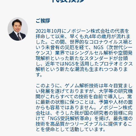
ご挨拶
2021年10月にノボジーン株式会社の代表を
拝命して以来、早くも丸4年の歳月が流れま
した。この間、世界的なコロナウイルス禍と
いう未曾有の災厄を経て、NGS（次世代シー
ケンス）業界ではシングルセル解析や空間発
現解析といった新たなスタンダードが台頭
し、近年ではNGSを活用したプロテオミクス
解析という新たな潮流も生まれつつありま
す。
このように、ゲノム解析技術は年々目覚まし
い発展を遂げておりますが、大学等の研究機
関がこれらすべての技術を自前で導入し、常
に最新の状態に保つことは、予算や人材の面
からも容易ではありません。ノボジーン株式
会社は、そうした我が国の研究者の皆様に向
けて「NGS受託解析革命」を掲げ、最先端の
技術を高品質かつリーズナブルに提供するこ
とを使命として活動しています。