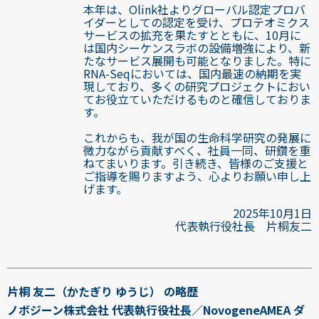
本年は、Olink社よりグローバル認定プロバ
イダーとしての認定を受け、プロテオミクス
サービスの拡充を果たすとともに、10月に
は国内シーケンスラボの設備増強により、新
たなサービス展開も可能となりました。特に
RNA-Seqにおいては、国内最速の納期を実
現しており、多くの研究プロジェクトにおい
てお役立ていただけるものと確信しておりま
す。
これからも、我が国の生命科学研究の発展に
微力ながら貢献すべく、社員一同、研鑽を重
ねてまいります。引き続き、皆様のご支援と
ご指導を賜りますよう、心よりお願い申し上
げます。
2025年10月1日
代表執行役社長 片桐友二
片桐 友二（かたぎり ゆうじ） の略歴
ノボジーン株式会社 代表執行役社長／NovogeneAMEA ダ