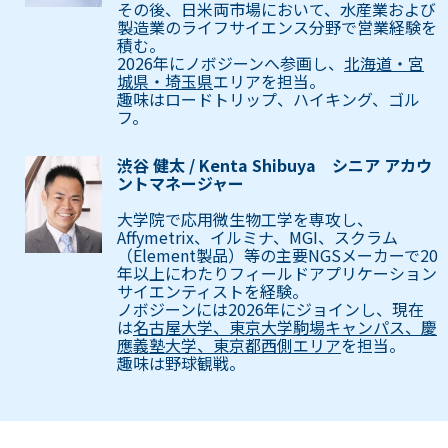
その後、日米両市場において、水産業および
製造業のライフサイエンス分野で営業経験を
積む。
2026年にノボジーンへ参画し、
北海道・宮
城県・埼玉県
エリアを担当。
趣味はロードトリップ、ハイキング、ゴル
フ。
渋谷 健太 / Kenta Shibuya シニア アカウ
ントマネージャー
大学院で応用微生物工学を専攻し、
Affymetrix、イルミナ、MGI、スクラム
（Element製品）等の主要NGSメーカーで20
年以上にわたりフィールドアプリケーション
サイエンティストを経験。
ノボジーンには2026年にジョインし、現在
は
名古屋大学、東京大学駒場キャンパス、慶
應義塾大学、東京都西側エリア
を担当。
趣味は野球観戦。