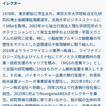
イレクター
1978年、東京都狛江市生まれ。東京大学大学院総合文化研
究科博士後期課程満期退学。法政大学ビジネススクールに
てMBAを取得。2003年から独立行政法人理化学研究所のラ
ボテクニシャンとして発生生物学および記憶・学習メカニ
ズムの研究に従事。特に、小脳皮質プルキンエ細胞層の可
塑性をモデルとした空間遺伝子発現解析に取り組んだ。
2010年よりライフサイエンス業界へ転身し、ライフテクノ
ロジーズ社およびイルミナ社にてゲノミクス関連商材の営
業・技術支援のキャリアを積み、「NGSの営業マン」とし
て全国の研究機関に100台ものゲノム解析装置を導入してき
た。その後、バイオベンチャー企業の執行役員や、外資系
純水装置メーカーの事業部長を歴任し、2021年3月にノボ
ジーン株式会社へ参画し、同年10月より代表執行役社長に
就任。2025年1月よりNovogeneAMEAダイレクターを兼
任。研究現場の課題に寄り添いながら、我が国の生命科学
研究の発展と国際競争力の向上に資するべく、事業の推進